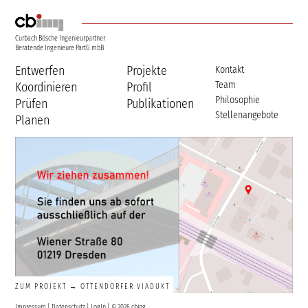
Curbach Bösche Ingenieurpartner
Beratende Ingenieure PartG mbB
Entwerfen
Projekte
Kontakt
Team
Koordinieren
Profil
Philosophie
Prüfen
Publikationen
Stellenangebote
Planen
ZUM PROJEKT → OTTENDORFER VIADUKT
Impressum
|
Datenschutz
|
LogIn
| © 2026 cbing